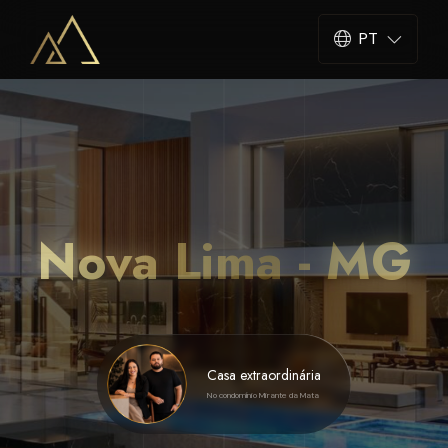
PT
Nova Lima - MG
Casa extraordinária
No condomínio Mirante da Mata