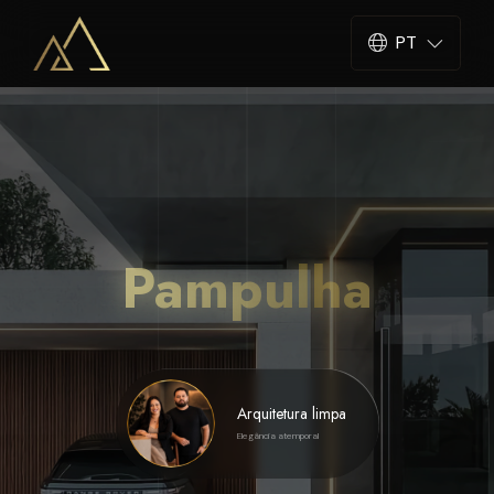
PT
Pampulha
Arquitetura limpa
Elegância atemporal